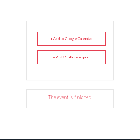
+ Add to Google Calendar
+ iCal / Outlook export
The event is finished.