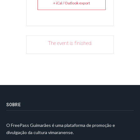
+ iCal / Outlook export
The event is finished.
SOBRE
O FreePass Guimarães é uma plataforma de promoção e
divulgação da cultura vimaranense.