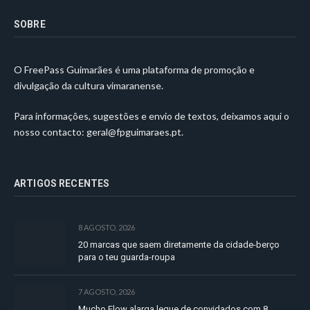
SOBRE
O FreePass Guimarães é uma plataforma de promoção e
divulgação da cultura vimaranense.
Para informações, sugestões e envio de textos, deixamos aqui o
nosso contacto:
geral@fpguimaraes.pt
.
ARTIGOS RECENTES
8 AGOSTO, 2026
20 marcas que saem diretamente da cidade-berço
para o teu guarda-roupa
7 AGOSTO, 2026
Mucho Flow alarga leque de convidados com 8