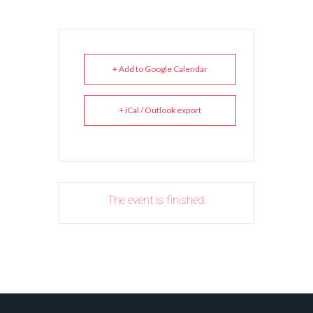
+ Add to Google Calendar
+ iCal / Outlook export
The event is finished.