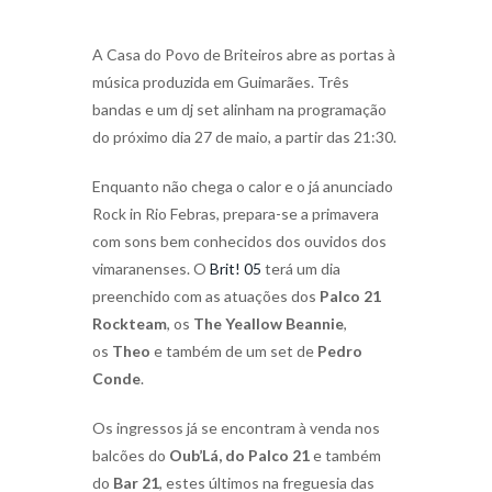
A Casa do Povo de Briteiros abre as portas à
música produzida em Guimarães. Três
bandas e um dj set alinham na programação
do próximo dia 27 de maio, a partir das 21:30.
Enquanto não chega o calor e o já anunciado
Rock in Rio Febras, prepara-se a primavera
com sons bem conhecidos dos ouvidos dos
vimaranenses. O
Brit! 05
terá um dia
preenchido com as atuações dos
Palco 21
Rockteam
, os
The Yeallow Beannie
,
os
Theo
e também de um set de
Pedro
Conde
.
Os ingressos já se encontram à venda nos
balcões do
Oub’Lá, do Palco 21
e também
do
Bar 21
, estes últimos na freguesia das