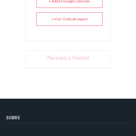
+ Add to Google Calendar
+ iCal / Outlook export
The event is finished.
SOBRE