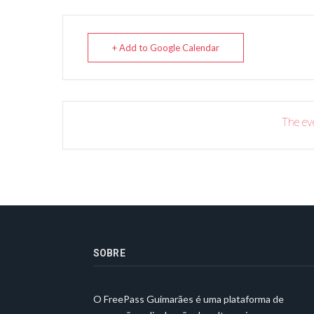
+ Add to Google Calendar
The eve
SOBRE
O FreePass Guimarães é uma plataforma de