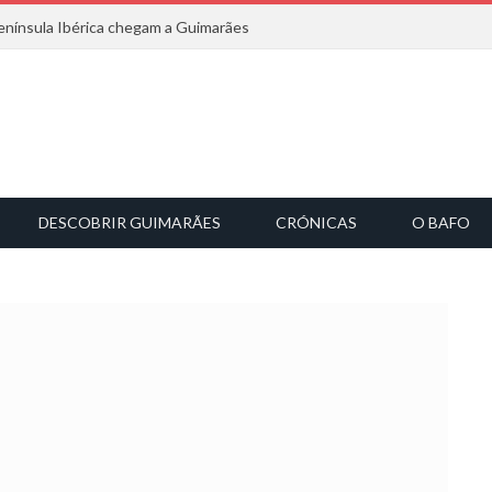
nínsula Ibérica chegam a Guimarães
DESCOBRIR GUIMARÃES
CRÓNICAS
O BAFO