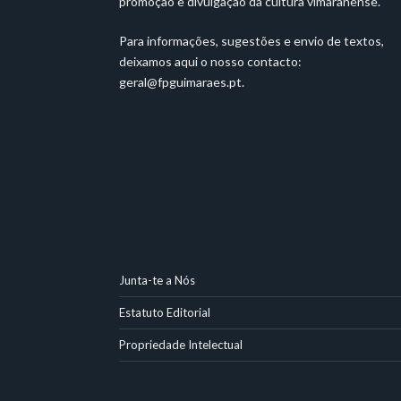
promoção e divulgação da cultura vimaranense.
Para informações, sugestões e envio de textos,
deixamos aqui o nosso contacto:
geral@fpguimaraes.pt
.
Junta-te a Nós
Estatuto Editorial
Propriedade Intelectual