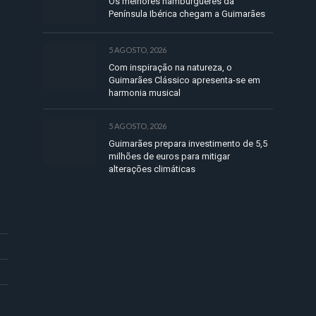
Os melhores hambúrgueres da
Península Ibérica chegam a Guimarães
5 AGOSTO, 2026
Com inspiração na natureza, o
Guimarães Clássico apresenta-se em
harmonia musical
5 AGOSTO, 2026
Guimarães prepara investimento de 5,5
milhões de euros para mitigar
alterações climáticas