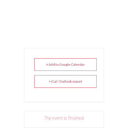
+ Add to Google Calendar
+ iCal / Outlook export
The event is finished.