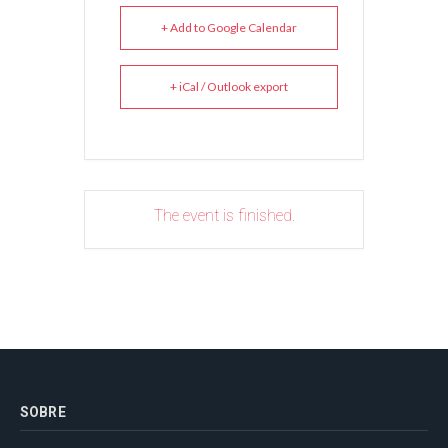
+ Add to Google Calendar
+ iCal / Outlook export
The event is finished.
SOBRE