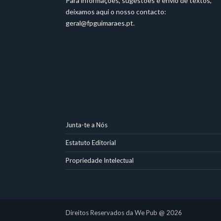
Para informações, sugestões e envio de textos,
deixamos aqui o nosso contacto:
geral@fpguimaraes.pt
.
Junta-te a Nós
Estatuto Editorial
Propriedade Intelectual
Direitos Reservados da We Pub @ 2026