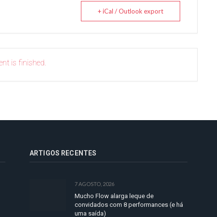
+ iCal / Outlook export
nt is finished.
ARTIGOS RECENTES
7 AGOSTO, 2026
Mucho Flow alarga leque de
convidados com 8 performances (e há
uma saída)