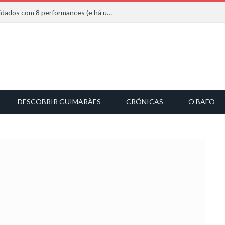
Mucho Flow alarga leque de convidados com 8 performances (e há uma saída)
DESCOBRIR GUIMARÃES
CRÓNICAS
O BAFO