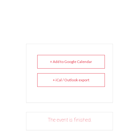
+ Add to Google Calendar
+ iCal / Outlook export
The event is finished.