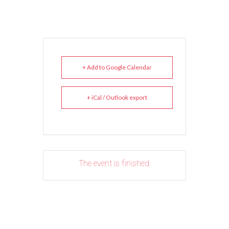
+ Add to Google Calendar
+ iCal / Outlook export
The event is finished.