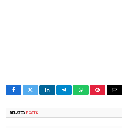
Facebook
Twitter
LinkedIn
Telegram
WhatsApp
Pinterest
Email
RELATED
POSTS