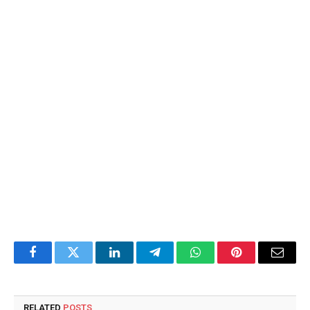
Facebook
Twitter
LinkedIn
Telegram
WhatsApp
Pinterest
Email
RELATED
POSTS