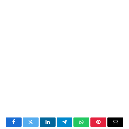
Facebook
Twitter
LinkedIn
Telegram
WhatsApp
Pinterest
Email