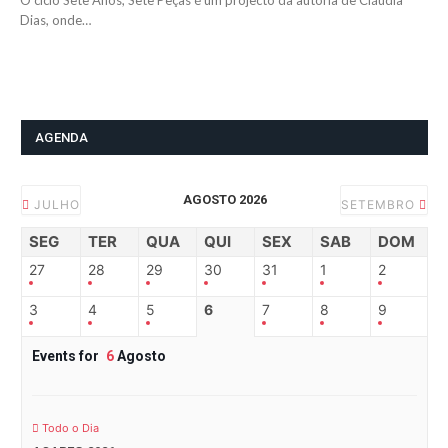
O ciclo Sete Anos, Sete Peças é um projecto da autoria de Cláudia
Dias, onde…
AGENDA
AGOSTO 2026
JULHO
SETEMBRO
SEG
TER
QUA
QUI
SEX
SAB
DOM
27
28
29
30
31
1
2
3
4
5
6
7
8
9
Events for
6
Agosto
Todo o Dia