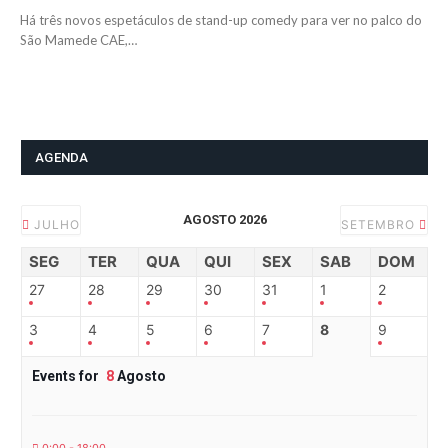
Há três novos espetáculos de stand-up comedy para ver no palco do
São Mamede CAE,…
AGENDA
AGOSTO 2026
JULHO
SETEMBRO
SEG
TER
QUA
QUI
SEX
SAB
DOM
27
28
29
30
31
1
2
3
4
5
6
7
8
9
Events for
8
Agosto