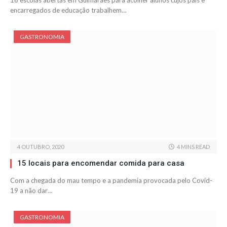
16 escolas abertas em Guimarães para acolher alunos cujos pais e
encarregados de educação trabalhem…
GASTRONOMIA
4 OUTUBRO, 2020
4 MINS READ
15 locais para encomendar comida para casa
Com a chegada do mau tempo e a pandemia provocada pelo Covid-
19 a não dar…
GASTRONOMIA