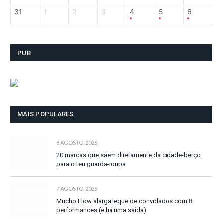
31
1
2
3
4
5
6
PUB
MAIS POPULARES
8 AGOSTO, 2026
20 marcas que saem diretamente da cidade-berço
para o teu guarda-roupa
7 AGOSTO, 2026
Mucho Flow alarga leque de convidados com 8
performances (e há uma saída)