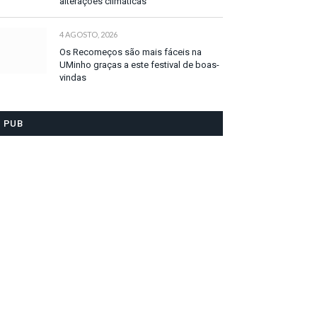
alterações climáticas
4 AGOSTO, 2026
Os Recomeços são mais fáceis na
UMinho graças a este festival de boas-
vindas
PUB