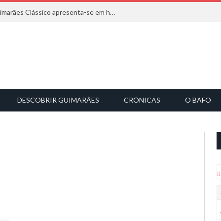
Com inspiração na natureza, o Guimarães Clássico apresenta-se em harmonia musical
DESCOBRIR GUIMARÃES
CRÓNICAS
O BAFO