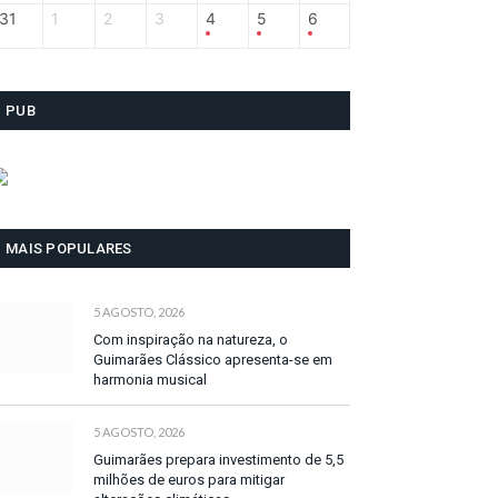
31
1
2
3
4
5
6
PUB
MAIS POPULARES
5 AGOSTO, 2026
Com inspiração na natureza, o
Guimarães Clássico apresenta-se em
harmonia musical
5 AGOSTO, 2026
Guimarães prepara investimento de 5,5
milhões de euros para mitigar