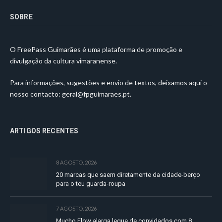
SOBRE
O FreePass Guimarães é uma plataforma de promoção e
divulgação da cultura vimaranense.
Para informações, sugestões e envio de textos, deixamos aqui o
nosso contacto:
geral@fpguimaraes.pt
.
ARTIGOS RECENTES
8 AGOSTO, 2026
20 marcas que saem diretamente da cidade-berço
para o teu guarda-roupa
7 AGOSTO, 2026
Mucho Flow alarga leque de convidados com 8