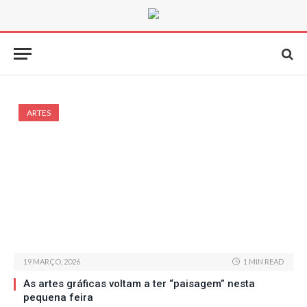
ARTES
19 MARÇO, 2026
1 MIN READ
As artes gráficas voltam a ter “paisagem” nesta
pequena feira