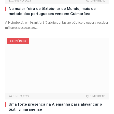
11 JANEIRO, 2023
1 MIN READ
Na maior feira de têxteis-lar do Mundo, mais de
metade dos portugueses vendem Guimarães
A Heimtextil, em Frankfurt já abriu portas ao público e espera receber
milhares pessoas ao…
COMÉRCIO
24 JUNHO, 2022
1 MIN READ
Uma forte presença na Alemanha para alavancar o
têxtil vimaranense