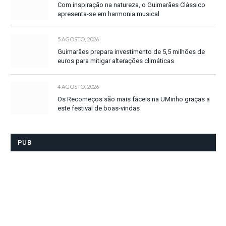
Com inspiração na natureza, o Guimarães Clássico
apresenta-se em harmonia musical
5 AGOSTO, 2026
Guimarães prepara investimento de 5,5 milhões de
euros para mitigar alterações climáticas
4 AGOSTO, 2026
Os Recomeços são mais fáceis na UMinho graças a
este festival de boas-vindas
PUB