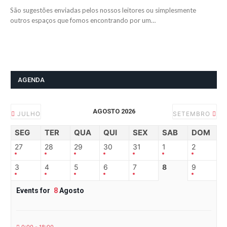
São sugestões enviadas pelos nossos leitores ou simplesmente
outros espaços que fomos encontrando por um…
AGENDA
AGOSTO 2026
JULHO
SETEMBRO
SEG
TER
QUA
QUI
SEX
SAB
DOM
27
28
29
30
31
1
2
3
4
5
6
7
8
9
Events for
8
Agosto