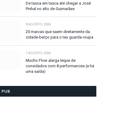
De tasca em tasca até chegar a José
Pinhal no alto de Guimarães
8 AGOSTO, 2026
20 marcas que saem diretamente da
cidade-berço para o teu guarda-roupa
7 AGOSTO, 2026
Mucho Flow alarga leque de
convidados com 8 performances (e há
uma saída)
PUB