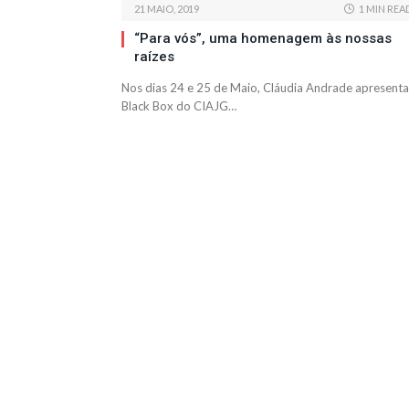
21 MAIO, 2019
1 MIN REA
“Para vós”, uma homenagem às nossas
raízes
Nos dias 24 e 25 de Maio, Cláudia Andrade apresenta
Black Box do CIAJG…