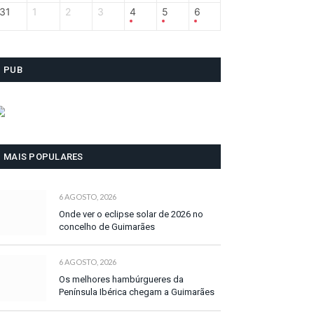
31
1
2
3
4
5
6
PUB
MAIS POPULARES
6 AGOSTO, 2026
Onde ver o eclipse solar de 2026 no
concelho de Guimarães
6 AGOSTO, 2026
Os melhores hambúrgueres da
Península Ibérica chegam a Guimarães