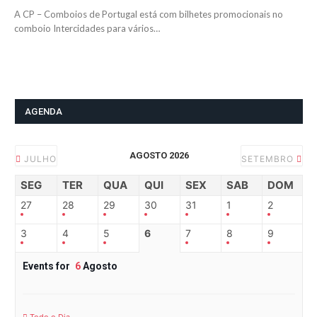
A CP – Comboios de Portugal está com bilhetes promocionais no
comboio Intercidades para vários…
AGENDA
AGOSTO 2026
JULHO
SETEMBRO
SEG
TER
QUA
QUI
SEX
SAB
DOM
27
28
29
30
31
1
2
3
4
5
6
7
8
9
Events for
6
Agosto