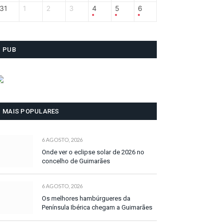
31
1
2
3
4
5
6
PUB
MAIS POPULARES
6 AGOSTO, 2026
Onde ver o eclipse solar de 2026 no
concelho de Guimarães
6 AGOSTO, 2026
Os melhores hambúrgueres da
Península Ibérica chegam a Guimarães