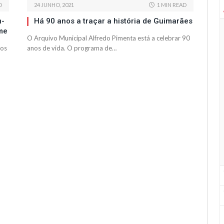
D
24 JUNHO, 2021
1 MIN READ
m-
Há 90 anos a traçar a história de Guimarães
me
O Arquivo Municipal Alfredo Pimenta está a celebrar 90
tos
anos de vida. O programa de…