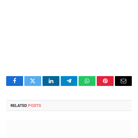
Facebook
Twitter
LinkedIn
Telegram
WhatsApp
Pinterest
Email
RELATED
POSTS