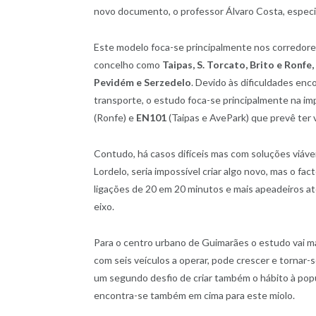
novo documento, o professor Álvaro Costa, especi
Este modelo foca-se principalmente nos corredores 
concelho como
Taipas, S. Torcato, Brito e Ronf
Pevidém e Serzedelo
. Devido às dificuldades enc
transporte, o estudo foca-se principalmente na i
(Ronfe) e
EN101
(Taipas e AvePark) que prevê ter 
Contudo, há casos difíceis mas com soluções viáve
Lordelo, seria impossível criar algo novo, mas o fact
ligações de 20 em 20 minutos e mais apeadeiros at
eixo.
Para o centro urbano de Guimarães o estudo vai ma
com seis veículos a operar, pode crescer e tornar
um segundo desfio de criar também o hábito à popul
encontra-se também em cima para este miolo.