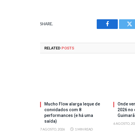
SHARE.
Facebook
Tw
RELATED
POSTS
Mucho Flow alarga leque de
Onde ver
convidados com 8
2026 no 
performances (e há uma
Guimarã
saída)
6 AGOSTO, 20
7 AGOSTO, 2026
1 MIN READ