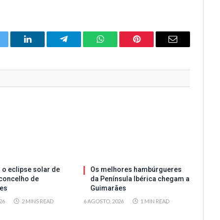
itter
LinkedIn
Telegram
WhatsApp
Pinterest
Email
 o eclipse solar de
Os melhores hambúrgueres
concelho de
da Península Ibérica chegam a
es
Guimarães
26
2 MINS READ
6 AGOSTO, 2026
1 MIN READ