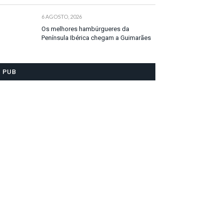
6 AGOSTO, 2026
Os melhores hambúrgueres da
Península Ibérica chegam a Guimarães
PUB