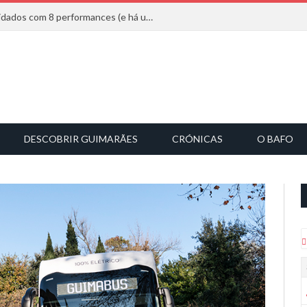
Mucho Flow alarga leque de convidados com 8 performances (e há uma saída)
DESCOBRIR GUIMARÃES
CRÓNICAS
O BAFO