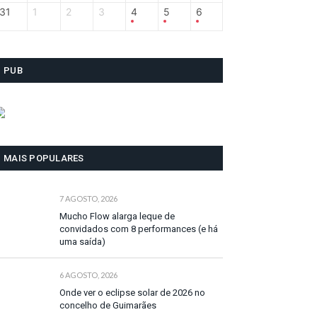
31
1
2
3
4
5
6
PUB
MAIS POPULARES
7 AGOSTO, 2026
Mucho Flow alarga leque de
convidados com 8 performances (e há
uma saída)
6 AGOSTO, 2026
Onde ver o eclipse solar de 2026 no
concelho de Guimarães