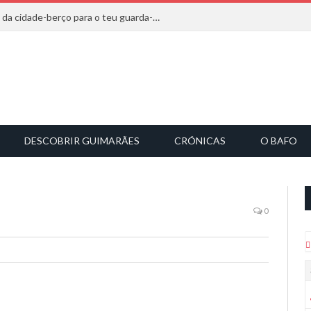
20 marcas que saem diretamente da cidade-berço para o teu guarda-roupa
DESCOBRIR GUIMARÃES
CRÓNICAS
O BAFO
0