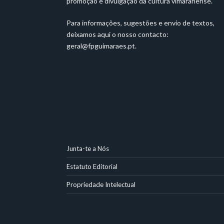
promoção e divulgação da cultura vimaranense.
Para informações, sugestões e envio de textos,
deixamos aqui o nosso contacto:
geral@fpguimaraes.pt
.
Junta-te a Nós
Estatuto Editorial
Propriedade Intelectual