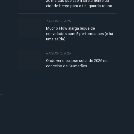
20 marcas que saem diretamente da
cidade-berço para o teu guarda-roupa
7 AGOSTO, 2026
Mucho Flow alarga leque de
convidados com 8 performances (e há
uma saída)
6 AGOSTO, 2026
Onde ver o eclipse solar de 2026 no
concelho de Guimarães