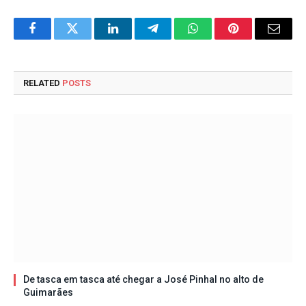
Facebook
Twitter
LinkedIn
Telegram
WhatsApp
Pinterest
Email
RELATED
POSTS
De tasca em tasca até chegar a José Pinhal no alto de
Guimarães