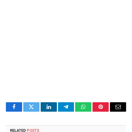
Facebook
Twitter
LinkedIn
Telegram
WhatsApp
Pinterest
Email
RELATED
POSTS