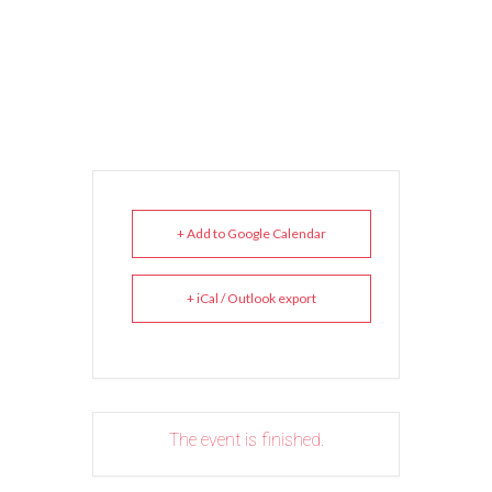
+ Add to Google Calendar
+ iCal / Outlook export
The event is finished.