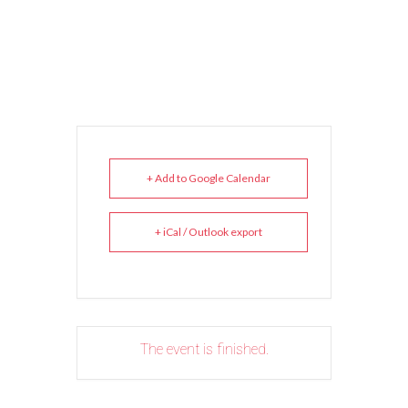
+ Add to Google Calendar
+ iCal / Outlook export
The event is finished.