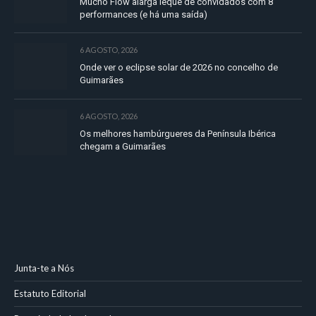
Mucho Flow alarga leque de convidados com 8
performances (e há uma saída)
6 AGOSTO, 2026
Onde ver o eclipse solar de 2026 no concelho de
Guimarães
6 AGOSTO, 2026
Os melhores hambúrgueres da Península Ibérica
chegam a Guimarães
Junta-te a Nós
Estatuto Editorial