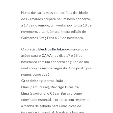
Numa das salas mais concorridas da cidade
de Guimarães prepara-se um novo concerto,
a 17 de novembro, um workshop no dia 18 de
novembro, e também a primeira edição de
Guimarães Drag Fest a 25 de novembro.
O coletivo
Electroville Jukebox
marca duas
ações para o
CAAA
nos dias 17 e 18 de
novembro com um concerto seguido de um
workshop na manhã seguinte. Composto por
nomes como
José
Grossinho
(guitarra),
João
Dias
(percurssão),
Rodrigo Pires de
Lima
(saxofone) e
César Burago
como
convidado especial, o projeto tem reservado
a manhã de sábado para umas dicas de
improvisação musical. A entrada tem um