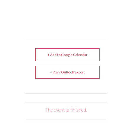
+ Add to Google Calendar
+ iCal / Outlook export
The event is finished.