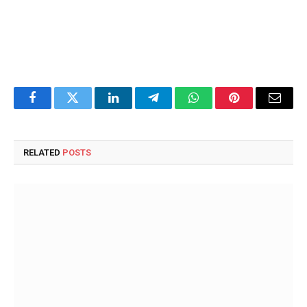
Facebook
Twitter
LinkedIn
Telegram
WhatsApp
Pinterest
Email
RELATED
POSTS