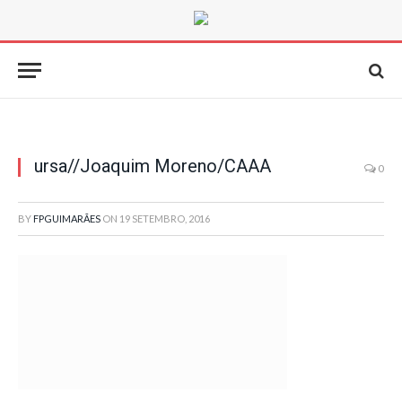
ursa​//​Joaquim Moreno/CAAA
0
BY
FPGUIMARÃES
ON
19 SETEMBRO, 2016