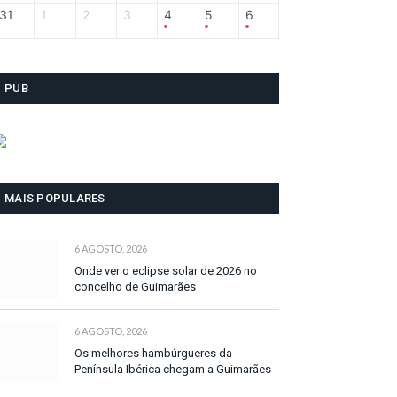
31
1
2
3
4
5
6
PUB
MAIS POPULARES
6 AGOSTO, 2026
Onde ver o eclipse solar de 2026 no
concelho de Guimarães
6 AGOSTO, 2026
Os melhores hambúrgueres da
Península Ibérica chegam a Guimarães