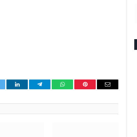
itter
LinkedIn
Telegram
WhatsApp
Pinterest
Email