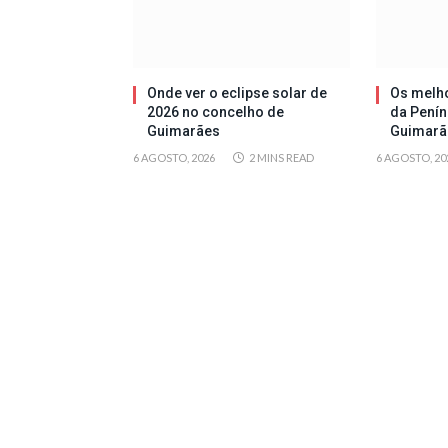
Onde ver o eclipse solar de
Os melh
2026 no concelho de
da Penín
Guimarães
Guimarã
6 AGOSTO, 2026
2 MINS READ
6 AGOSTO, 20