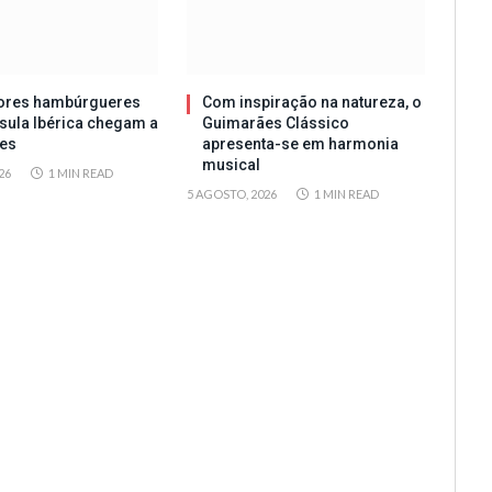
ores hambúrgueres
Com inspiração na natureza, o
sula Ibérica chegam a
Guimarães Clássico
es
apresenta-se em harmonia
musical
26
1 MIN READ
5 AGOSTO, 2026
1 MIN READ